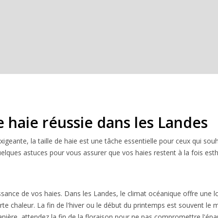
e haie réussie dans les Landes
 exigeante, la taille de haie est une tâche essentielle pour ceux qui s
uelques astuces pour vous assurer que vos haies restent à la fois esth
oissance de vos haies. Dans les Landes, le climat océanique offre une 
rte chaleur. La fin de l'hiver ou le début du printemps est souvent le 
tanière, attendez la fin de la floraison pour ne pas compromettre l'é