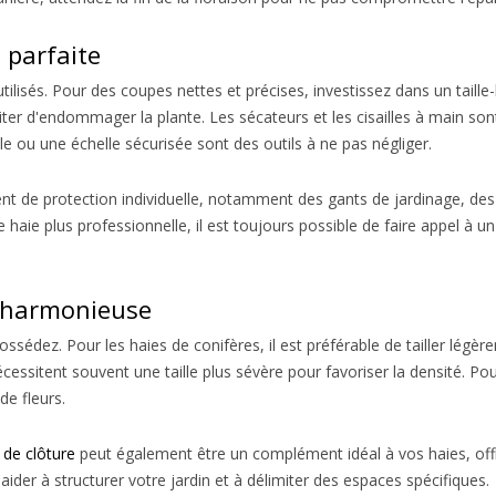
e parfaite
utilisés. Pour des coupes nettes et précises, investissez dans un taille
d'endommager la plante. Les sécateurs et les cisailles à main sont in
e ou une échelle sécurisée sont des outils à ne pas négliger.
ent de protection individuelle, notamment des gants de jardinage, des
e haie plus professionnelle, il est toujours possible de faire appel à u
.
e harmonieuse
ssédez. Pour les haies de conifères, il est préférable de tailler légè
cessitent souvent une taille plus sévère pour favoriser la densité. Pour
e fleurs.
 de clôture
peut également être un complément idéal à vos haies, offr
der à structurer votre jardin et à délimiter des espaces spécifiques.