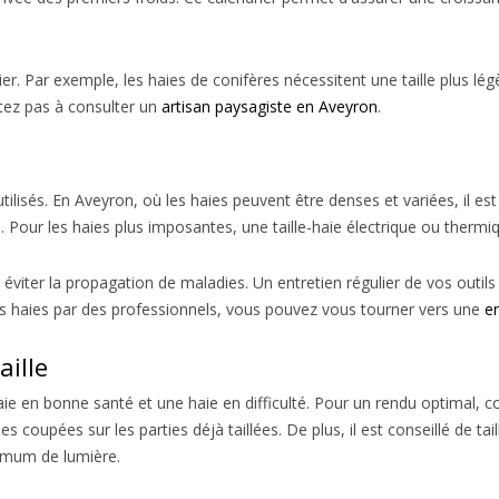
r. Par exemple, les haies de conifères nécessitent une taille plus légè
itez pas à consulter un
artisan paysagiste en Aveyron
.
utilisés. En Aveyron, où les haies peuvent être denses et variées, il es
és. Pour les haies plus imposantes, une taille-haie électrique ou thermi
r éviter la propagation de maladies. Un entretien régulier de vos outils
os haies par des professionnels, vous pouvez vous tourner vers une
e
aille
 haie en bonne santé et une haie en difficulté. Pour un rendu optimal
 coupées sur les parties déjà taillées. De plus, il est conseillé de ta
imum de lumière.