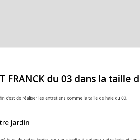
 FRANCK du 03 dans la taille d
n c’est de réaliser les entretiens comme la taille de haie du 03.
re jardin
thétique de votre jardin, on vous invite à soigner votre haie et les