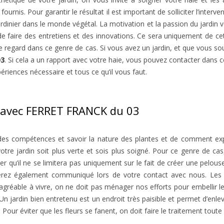
urnis. Pour garantir le résultat il est important de solliciter l’interven
inier dans le monde végétal. La motivation et la passion du jardin vo
 de faire des entretiens et des innovations. Ce sera uniquement de c
 notre regard dans ce genre de cas. Si vous avez un jardin, et que vo
03
. Si cela a un rapport avec votre haie, vous pouvez contacter dans c
ériences nécessaire et tous ce qu’il vous faut.
ge avec FERRET FRANCK du 03
avoir des compétences et savoir la nature des plantes et de comment 
e votre jardin soit plus verte et sois plus soigné. Pour ce genre d
er qu’il ne se limitera pas uniquement sur le fait de créer une pelous
serez également communiqué lors de votre contact avec nous. Les 
 agréable à vivre, on ne doit pas ménager nos efforts pour embellir le
 jardin bien entretenu est un endroit très paisible et permet d’enlever
our éviter que les fleurs se fanent, on doit faire le traitement toute