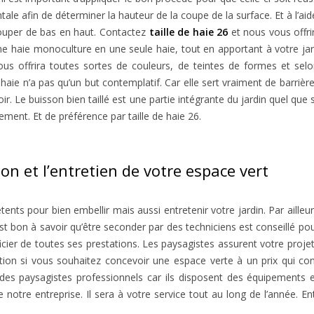
ntale afin de déterminer la hauteur de la coupe de la surface. Et à l’aid
couper de bas en haut. Contactez
taille de haie 26
et nous vous offrir
 haie monoculture en une seule haie, tout en apportant à votre jardin
vous offrira toutes sortes de couleurs, de teintes de formes et se
 haie n’a pas qu’un but contemplatif. Car elle sert vraiment de barrière
ir. Le buisson bien taillé est une partie intégrante du jardin quel que
ement. Et de préférence par taille de haie 26.
on et l’entretien de votre espace vert
nts pour bien embellir mais aussi entretenir votre jardin. Par ailleu
est bon à savoir qu’être seconder par des techniciens est conseillé p
ficier de toutes ses prestations. Les paysagistes assurent votre proje
ition si vous souhaitez concevoir une espace verte à un prix qui co
des paysagistes professionnels car ils disposent des équipements e
 notre entreprise. Il sera à votre service tout au long de l’année. En