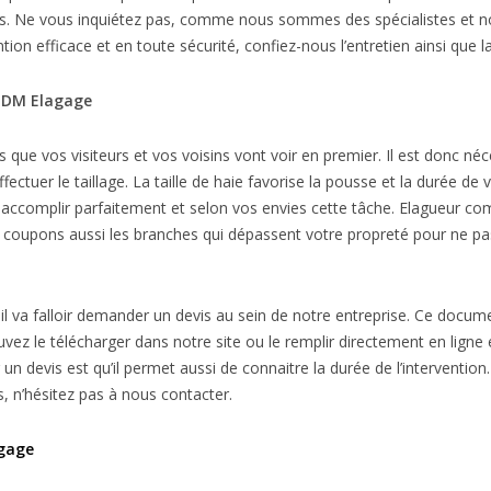
antes. Ne vous inquiétez pas, comme nous sommes des spécialistes et n
on efficace et en toute sécurité, confiez-nous l’entretien ainsi que la 
r DM Elagage
 que vos visiteurs et vos voisins vont voir en premier. Il est donc néce
ffectuer le taillage. La taille de haie favorise la pousse et la durée de
accomplir parfaitement et selon vos envies cette tâche. Elagueur com
s coupons aussi les branches qui dépassent votre propreté pour ne pas
il va falloir demander un devis au sein de notre entreprise. Ce document
ez le télécharger dans notre site ou le remplir directement en ligne
 devis est qu’il permet aussi de connaitre la durée de l’intervention. 
, n’hésitez pas à nous contacter.
agage