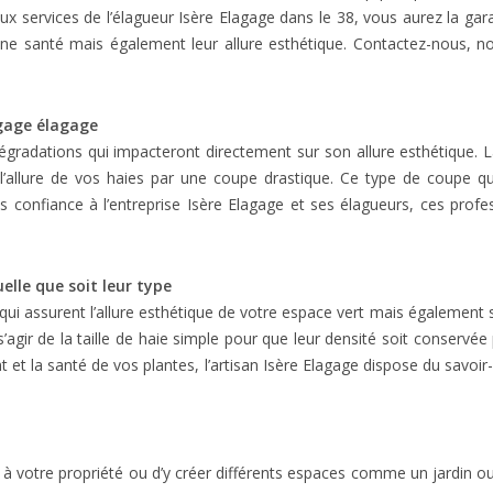
x services de l’élagueur Isère Elagage dans le 38, vous aurez la garant
onne santé mais également leur allure esthétique. Contactez-nous, 
agage élagage
égradations qui impacteront directement sur son allure esthétique. La
 l’allure de vos haies par une coupe drastique. Ce type de coupe 
confiance à l’entreprise Isère Elagage et ses élagueurs, ces profe
uelle que soit leur type
 qui assurent l’allure esthétique de votre espace vert mais également
 s’agir de la taille de haie simple pour que leur densité soit conservée
t et la santé de vos plantes, l’artisan Isère Elagage dispose du savoir
à votre propriété ou d’y créer différents espaces comme un jardin ou u