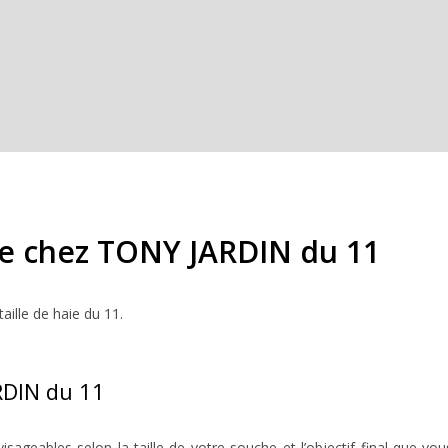
 de chez TONY JARDIN du 11
aille de haie du 11.
ARDIN du 11
isageables selon la taille de votre souche et l’objectif final que vou