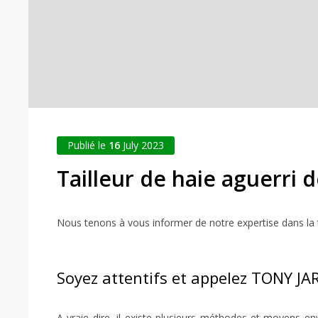
Publié le
16
July 2023
Tailleur de haie aguerri
Nous tenons à vous informer de notre expertise dans la t
Soyez attentifs et appelez TONY J
A vraie dire, il existe plusieurs méthodes et moyens env