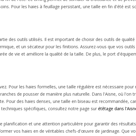
soins. Pour les haies à feuillage persistant, une taille en fin d'été e
tie des outils utilisés. Il est important de choisir des outils de qualit
thermique, et un sécateur pour les finitions. Assurez-vous que vos outi
ée de vie et améliore la qualité de la taille. De plus, le port d'équip
ez. Pour les haies formelles, une taille régulière est nécessaire pou
 branches de pousser de manière plus naturelle. Dans l'Aisne, où l'on 
nte. Pour des haies denses, une taille en biseau est recommandée, car
es techniques spécifiques, consultez notre page sur
étêtage dans l'Aisn
ne planification et une attention particulière pour garantir des résulta
former vos haies en de véritables chefs-d'œuvre de jardinage. Que vou