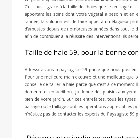
C’est aussi grâce à la taille des haies que le feuillage 
apportant les soins dont votre végétal a besoin et en e
l’année, la solution est de faire appel à un élagueur pr
d’arbustes depuis de nombreuses années dans tout le dé
afin de contribuer à la réussite des interventions. Ils se
Taille de haie 59, pour la bonne co
Adressez-vous à paysagiste 59 parce que nous possédons
Pour une meilleure main d’œuvre et une meilleure qualité d
conseillé de tailler la haie parce que c’est à ce moment-
demeure et en addition, ça donne des plaisirs aux yeux.
bien de votre jardin. Sur ces entrefaites, tous les types
paillage ou le taillage sont les opérations appréciables po
n’hésitez pas de contacter les experts du Paysagiste 59 p
Décorez votre jardin en optant pour