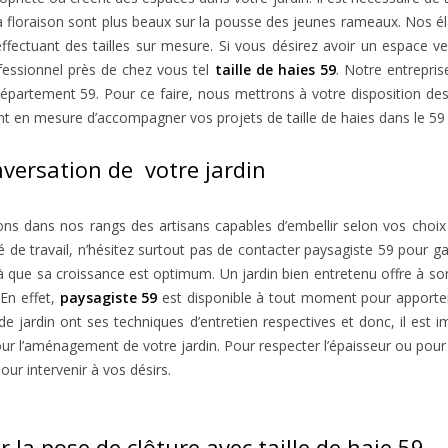
et la floraison sont plus beaux sur la pousse des jeunes rameaux. Nos 
ffectuant des tailles sur mesure. Si vous désirez avoir un espace 
ofessionnel près de chez vous tel
taille de haies 59
. Notre entrepris
partement 59. Pour ce faire, nous mettrons à votre disposition des 
ront en mesure d’accompagner vos projets de taille de haies dans le 59 e
nversation de votre jardin
 dans nos rangs des artisans capables d’embellir selon vos choix 
e travail, n’hésitez surtout pas de contacter paysagiste 59 pour garan
là que sa croissance est optimum. Un jardin bien entretenu offre à so
 En effet,
paysagiste 59
est disponible à tout moment pour apporter 
 de jardin ont ses techniques d’entretien respectives et donc, il est i
ur l’aménagement de votre jardin. Pour respecter l’épaisseur ou pour gar
our intervenir à vos désirs.
 la pose de clôture avec taille de haie 59