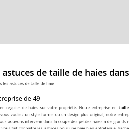
 astuces de taille de haies dans
s les astuces de taille de haie
treprise de 49
en régulier de haies sur votre propriété. Notre entreprise en
taill
vous vouliez un style formel ou un design plus original, notre entrepri
Nous pouvons intervenir dans la coupe des petites haies à de grands r
er vous fait connaitre les astuces pour une haie bien entretenue. Sach