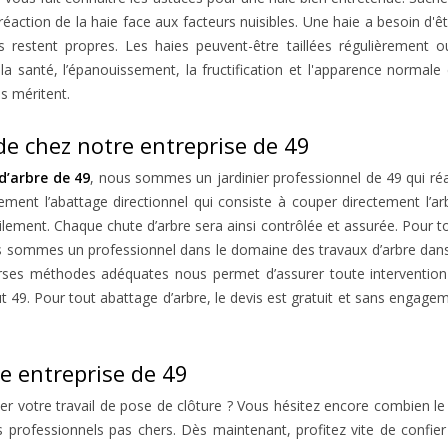
éaction de la haie face aux facteurs nuisibles. Une haie a besoin d'
rs restent propres. Les haies peuvent-être taillées régulièrement 
 la santé, l’épanouissement, la fructification et l'apparence normale
es méritent.
e chez notre entreprise de 49
d’arbre de 49
, nous sommes un jardinier professionnel de 49 qui réa
ement l’abattage directionnel qui consiste à couper directement l’arb
acilement. Chaque chute d’arbre sera ainsi contrôlée et assurée. Pour
us sommes un professionnel dans le domaine des travaux d’arbre dan
iverses méthodes adéquates nous permet d’assurer toute interventio
49. Pour tout abattage d’arbre, le devis est gratuit et sans engage
re entreprise de 49
r votre travail de pose de clôture ? Vous hésitez encore combien le p
professionnels pas chers. Dès maintenant, profitez vite de confier à